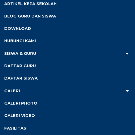
ARTIKEL KEPA SEKOLAH
merupakan hal yang tak
pernah terbayangkan
BLOG GURU DAN SISWA
sebelumnya. Setelah
beberapa kali ditawari untuk
DOWNLOAD
diajukan menjadi calon
kepala sekolah, akhirnya
HUBUNGI KAMI
pertengahan tahun 2021
saya pun mengiyakan. Waktu
SISWA & GURU
itu, saya belum yakin bahwa
saya siap untuk maju seleksi. Akan tetapi, berkat dukungan
DAFTAR GURU
penuh dari keluarga maupun dari sekolah akhirnya saya pun
memantapkan hati tuk mengikuti seleksi itu dan akhirnya lolos.
DAFTAR SISWA
Tepat tanggal 28 Desember 2021 saya dilantik dan tanggal 5
Januari 2022 saya mengemban amanah baru tersebut di SD N
GALERI
Krajan, Poncosari, Srandakan. Dengan modal Bismillah dan
niat mengemban amanah negara, saya pun menjalaninya
GALERI PHOTO
dengan penuh rasa syukur dan ikhlas. Pada awalnya rasa
canggung menghampiriku, akan tetapi dengan keyakinan dan
GALERI VIDEO
penuh keikhlasan saya pun menemukan kenyamanan di
sekolah ini. Baru beberapa bulan bertugas, SD N Krajan dipilih
FASILITAS
untuk mewakili Kapanewon Srandakan maju lomba Tata