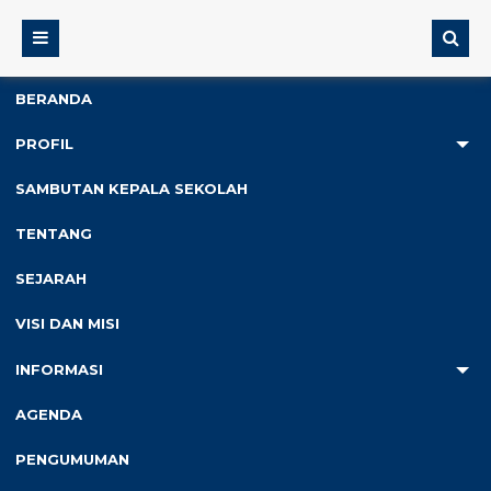
BERANDA
PROFIL
2
SAMBUTAN KEPALA SEKOLAH
Anda ada di :
Home
/
Editorial
/
AWAL YANG LUAR BIASA
TENTANG
SEJARAH
AWAL YANG LUAR BIASA
VISI DAN MISI
Diterbitkan :
Sabtu, 13 Jan 2024
, Penulis :
SDN Krajan
INFORMASI
0
AGENDA
PENGUMUMAN
Mengemban amanah
menjadi kepala sekolah