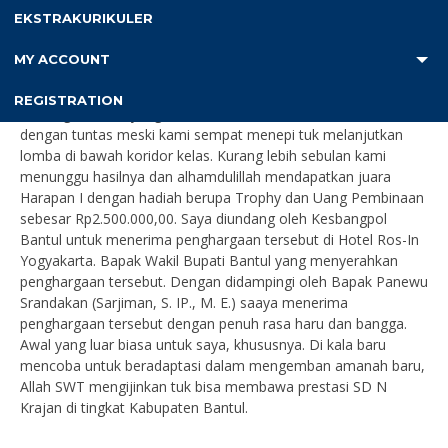
Upacara tingkat Kabupaten Bantul. Berbulan-bulan kami
EKSTRAKURIKULER
persiapkan itu dengan bantuan dan kerjasama dari Polsek
Srandakan dan Koramil Srandakan. Ketika hari-H lomba tiba,
MY ACCOUNT
hujan turun sangat deras. Di tengah cuaca yang tak menentu,
kami tetap melaksanakan lomba tersebut. Dalam keresahan
REGISTRATION
dan kegundahan yang melanda, kami laksanakan amanah ini
dengan tuntas meski kami sempat menepi tuk melanjutkan
lomba di bawah koridor kelas. Kurang lebih sebulan kami
menunggu hasilnya dan alhamdulillah mendapatkan juara
Harapan I dengan hadiah berupa Trophy dan Uang Pembinaan
sebesar Rp2.500.000,00. Saya diundang oleh Kesbangpol
Bantul untuk menerima penghargaan tersebut di Hotel Ros-In
Yogyakarta. Bapak Wakil Bupati Bantul yang menyerahkan
penghargaan tersebut. Dengan didampingi oleh Bapak Panewu
Srandakan (Sarjiman, S. IP., M. E.) saaya menerima
penghargaan tersebut dengan penuh rasa haru dan bangga.
Awal yang luar biasa untuk saya, khususnya. Di kala baru
mencoba untuk beradaptasi dalam mengemban amanah baru,
Allah SWT mengijinkan tuk bisa membawa prestasi SD N
Krajan di tingkat Kabupaten Bantul.