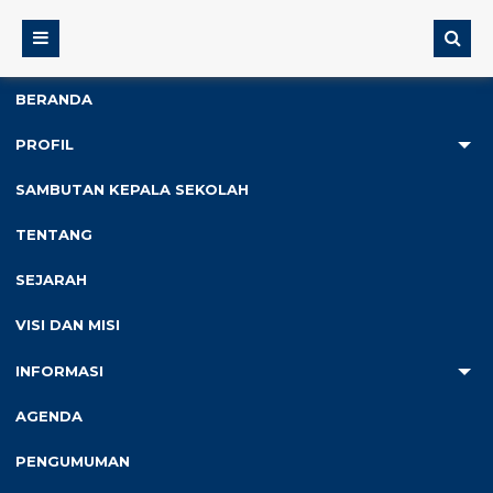
BERANDA
PROFIL
2
SAMBUTAN KEPALA SEKOLAH
Anda ada di :
Home
/
Galeri
/
Kegiatan Sosial
TENTANG
SEJARAH
Kegiatan Sosial
VISI DAN MISI
Dibuat :
Minggu, 21 Jan 2024
INFORMASI
AGENDA
PENGUMUMAN