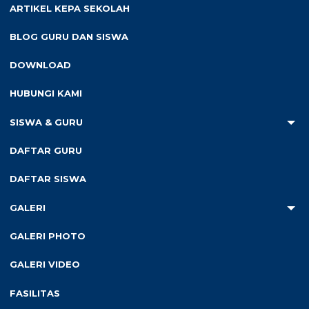
ARTIKEL KEPA SEKOLAH
BLOG GURU DAN SISWA
DOWNLOAD
HUBUNGI KAMI
SISWA & GURU
DAFTAR GURU
Galeri Sebelumnya
Prestasi Siswa
DAFTAR SISWA
Galeri Lebih Baru
Outing Class
GALERI
GALERI PHOTO
GALERI VIDEO
Cari
FASILITAS