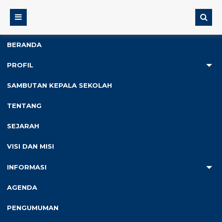
BERANDA
PROFIL
2
SAMBUTAN KEPALA SEKOLAH
Anda ada di :
Home
/
Pengumuman
TENTANG
SEJARAH
pengumuman
VISI DAN MISI
INFORMASI
AGENDA
PENGUMUMAN