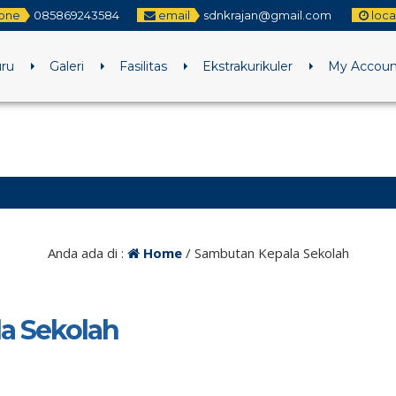
one
085869243584
email
sdnkrajan@gmail.com
loca
uru
Galeri
Fasilitas
Ekstrakurikuler
My Accoun
Anda ada di :
Home
/
Sambutan Kepala Sekolah
a Sekolah