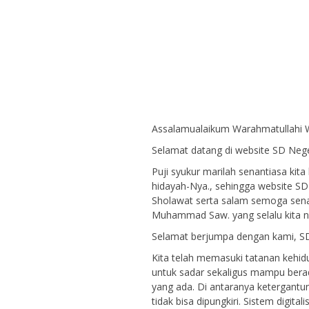
Assalamualaikum Warahmatullahi 
Selamat datang di website SD Neger
Puji syukur marilah senantiasa kit
hidayah-Nya., sehingga website SD 
Sholawat serta salam semoga sena
Muhammad Saw. yang selalu kita nan
Selamat berjumpa dengan kami, SD
Kita telah memasuki tatanan kehid
untuk sadar sekaligus mampu ber
yang ada. Di antaranya ketergantun
tidak bisa dipungkiri. Sistem digi