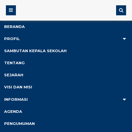
BERANDA
PROFIL
2
SAMBUTAN KEPALA SEKOLAH
Anda ada di :
Home
/
Tentang
TENTANG
SEJARAH
VISI DAN MISI
Tentang
INFORMASI
AGENDA
PENGUMUMAN