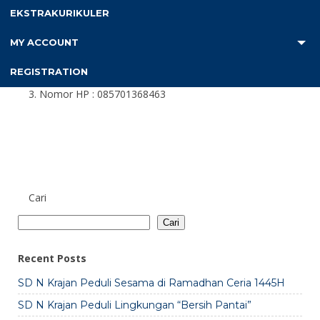
e-mail : desyagusalvaro@gmail.com
EKSTRAKURIKULER
C. Ketua Komite Sekolah : Wagiya, S. Pd.
MY ACCOUNT
Jenis Kelamin : Laki-laki
REGISTRATION
Alamat : Kuwaru, Poncosari, Srandakan, Bantul, DIY
Nomor HP : 085701368463
Cari
Cari
Recent Posts
SD N Krajan Peduli Sesama di Ramadhan Ceria 1445H
SD N Krajan Peduli Lingkungan “Bersih Pantai”