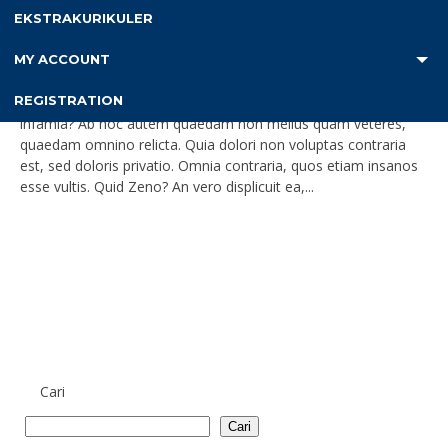
SPIDERMAN HOME COMING, COMEDY
EKSTRAKURIKULER
SUPERHERO
MY ACCOUNT
An potest, inquit ille, quicquam esse suavius quam nihil dolere?
Contemnit enim disserendi elegantiam, confuse loquitur. An
REGISTRATION
est aliquid per se ipsum flagitiosum, etiamsi nulla comitetur
infamia? Ab hoc autem quaedam non melius quam veteres,
quaedam omnino relicta. Quia dolori non voluptas contraria
est, sed doloris privatio. Omnia contraria, quos etiam insanos
esse vultis. Quid Zeno? An vero displicuit ea,...
Cari
Cari