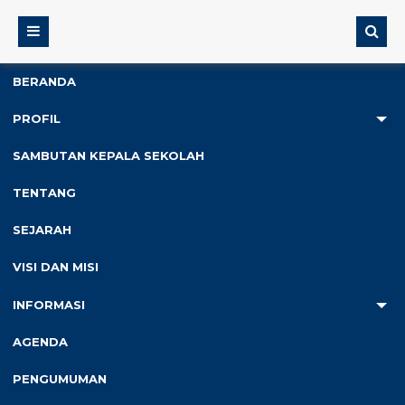
BERANDA
PROFIL
2
SAMBUTAN KEPALA SEKOLAH
Anda ada di :
Home
/
Kesiswaan
/
SD N Krajan Peduli
TENTANG
Sesama di Ramadhan Ceria 1445H
SEJARAH
SD N Krajan Peduli Sesama di
VISI DAN MISI
Ramadhan Ceria 1445H
INFORMASI
Diterbitkan :
Jumat, 15 Mar 2024
-
Kategori :
Kesiswaan
/
Uncategorized
AGENDA
PENGUMUMAN