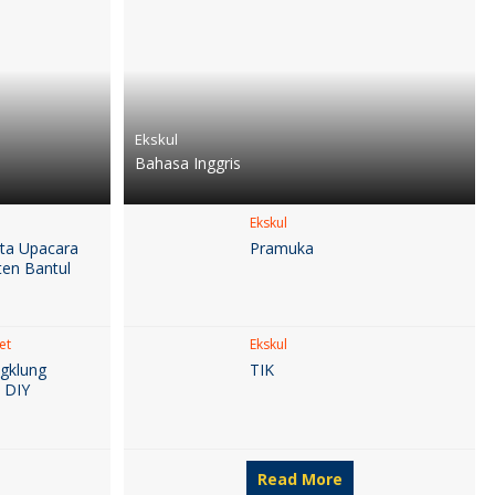
Ekskul
Bahasa Inggris
Ekskul
ta Upacara
Pramuka
ten Bantul
et
Ekskul
gklung
TIK
i DIY
Read More