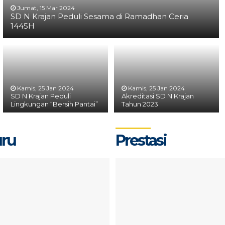
Jumat, 15 Mar 2024
SD N Krajan Peduli Sesama di Ramadhan Ceria
1445H
Kamis, 25 Jan 2024
Kamis, 25 Jan 2024
SD N Krajan Peduli
Akreditasi SD N Krajan
Lingkungan “Bersih Pantai”
Tahun 2023
uru
Prestasi