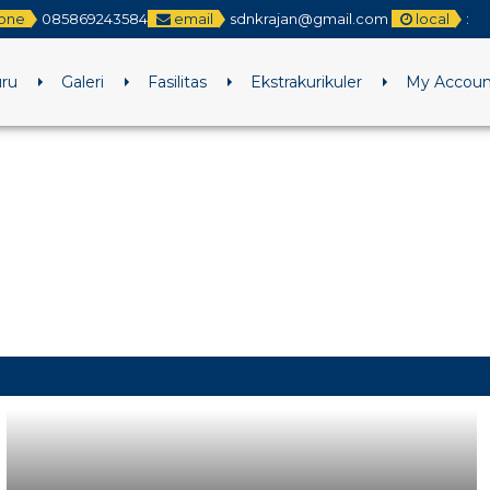
one
085869243584
email
sdnkrajan@gmail.com
local
:
21 JAN 2024
21 JAN 2024
uru
Galeri
Fasilitas
Ekstrakurikuler
My Accoun
21 JAN 2024
21 JAN 2024