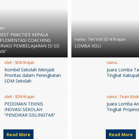
jan
BEST PRACTICE KEPALA
nama :
Tim Voli SD N Krajan
MPLEMENTASI COACHING
RVASI PEMBELAJARAN DI SD
LOMBA VOLI
AN”
oleh : SDN Krajan
nama :
Kombel Sekolah Menjadi
Juara Lomba Ta
Prioritas dalam Peningkatan
Tingkat Kabupa
SDM Sekolah
oleh : SDN Krajan
nama :
Team Bask
PEDOMAN TEKNIS
Juara Lomba An
INOVASI SEKOLAH
Tingkat Propins
“PENDIKAR SISLINGTAR”
Read More
Read More