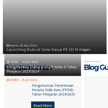
Kamis, 25 Jan 2024
Launching Buku & Gelar Karya P5 SD N Krajan
TERBIT :
25 Jan 2024
Pengumuman
Blog G
Pengumuman Tryout & ASDP Kelas 6 Tahun
Pelajaran 2023/2024
TERBIT :
25 Jan 2024
Pengumuman Penerimaan
Peserta Didik Baru (PPDB)
Tahun Pelajaran 2024/2025
Read More