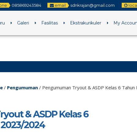
one
085869243584
email
sdnkrajan@gmail.com
loca
uru
Galeri
Fasilitas
Ekstrakurikuler
My Accoun
e
/
Pengumuman
/
Pengumuman Tryout & ASDP Kelas 6 Tahun 
out & ASDP Kelas 6
 2023/2024