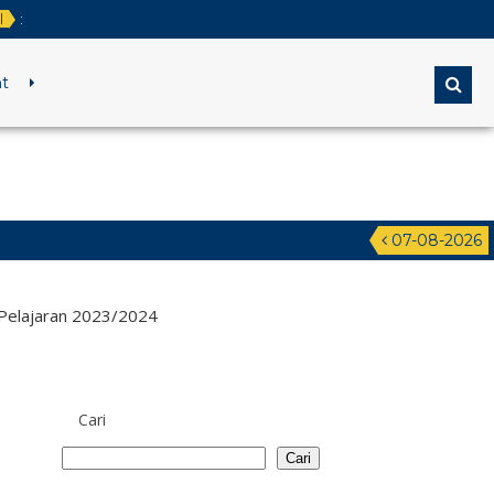
l
:
t
07-08-2026
2
Pelajaran 2023/2024
Cari
Cari