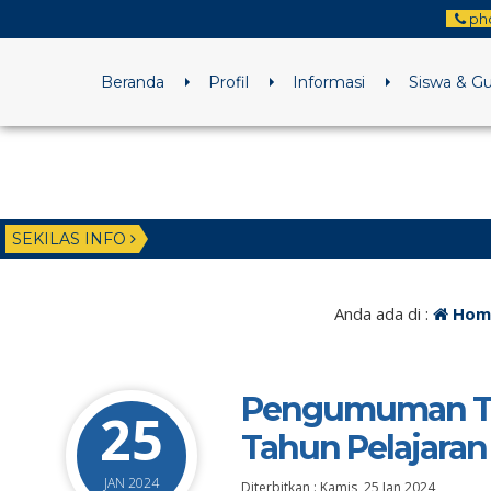
ph
Beranda
Profil
Informasi
Siswa & G
SEKILAS INFO
Anda ada di :
Hom
Pengumuman Try
25
Tahun Pelajaran
JAN 2024
Diterbitkan :
Kamis, 25 Jan 2024