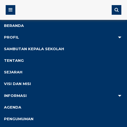
BERANDA
PROFIL
2
SAMBUTAN KEPALA SEKOLAH
Anda ada di :
Home
/
Tulisan dari SDN Krajan
TENTANG
SEJARAH
Arsip Penulis
VISI DAN MISI
INFORMASI
AGENDA
Kesiswaan
Uncategorized
PENGUMUMAN