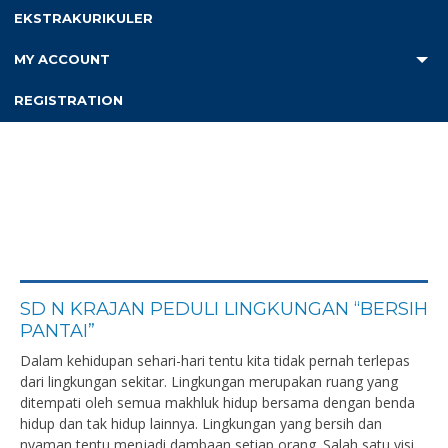
EKSTRAKURIKULER
Kesiswaan
MY ACCOUNT
REGISTRATION
SD N KRAJAN PEDULI LINGKUNGAN “BERSIH
PANTAI”
Dalam kehidupan sehari-hari tentu kita tidak pernah terlepas
dari lingkungan sekitar. Lingkungan merupakan ruang yang
ditempati oleh semua makhluk hidup bersama dengan benda
hidup dan tak hidup lainnya. Lingkungan yang bersih dan
nyaman tentu menjadi dambaan setiap orang. Salah satu visi