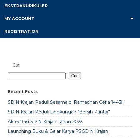
EKSTRAKURIKULER
tampil di hadapan Bapak Bupati Bantul pada Bulan Mei tahun
2023 lalu dalam kegiatan “Launching Buku dan Gelar Karya
MY ACCOUNT
P5”.
REGISTRATION
Cari
Cari
Recent Posts
SD N Krajan Peduli Sesama di Ramadhan Ceria 1445H
SD N Krajan Peduli Lingkungan “Bersih Pantai”
Akreditasi SD N Krajan Tahun 2023
Launching Buku & Gelar Karya P5 SD N Krajan