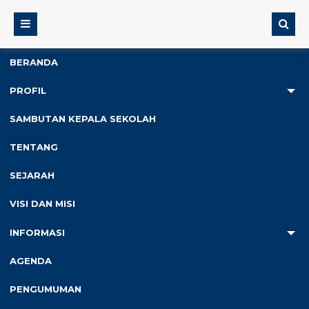
BERANDA
PROFIL
2
SAMBUTAN KEPALA SEKOLAH
Anda ada di :
Home
/
Ekstra Kulikuler
/
Paduan Suara
TENTANG
SEJARAH
Paduan Suara
VISI DAN MISI
INFORMASI
AGENDA
PENGUMUMAN