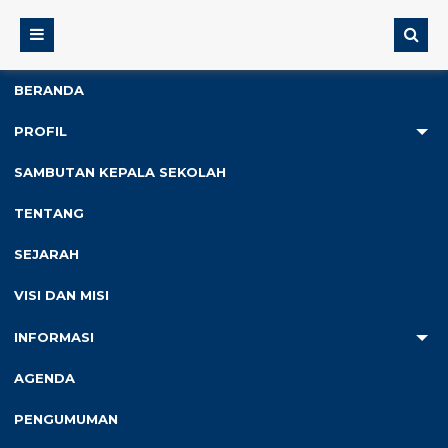
BERANDA
PROFIL
2
SAMBUTAN KEPALA SEKOLAH
Anda ada di :
Home
/
Fasilitas Sekolah
/
Ruang
TENTANG
Perpustakaan
SEJARAH
Ruang Perpustakaan
VISI DAN MISI
INFORMASI
AGENDA
PENGUMUMAN