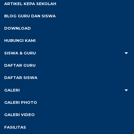
ARTIKEL KEPA SEKOLAH
BLOG GURU DAN SISWA
DOWNLOAD
HUBUNGI KAMI
SISWA & GURU
DAFTAR GURU
DAFTAR SISWA
GALERI
Salah satu fasilitas sekolah sebagai penunjang pembelajaran
GALERI PHOTO
adalah perpustakaan. SD N Krajan menyediakan fasilitas
perpustakaan yang diberi nama Perpustakaan “Gempita.” Di
GALERI VIDEO
perpustakaan inilah para peserta didik dan juga Bapak Ibu
Pendidik maupun Tenaga Kependidikan bisa membaca dan
FASILITAS
meminjam buku. Bahkan, di sini juga disediakan wifi jika ingin