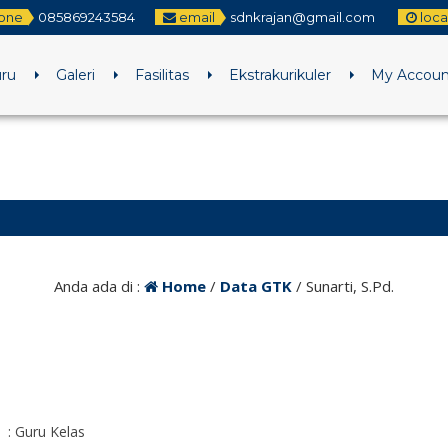
one
085869243584
email
sdnkrajan@gmail.com
loca
uru
Galeri
Fasilitas
Ekstrakurikuler
My Accoun
Anda ada di :
Home
/
Data GTK
/
Sunarti, S.Pd.
: Guru Kelas