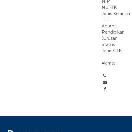
NIP
NUPTK
Jenis Kelamin
T.T.L
Agama
Pendidikan
Jurusan
Status
Jenis GTK
Alamat :