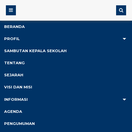
BERANDA
PROFIL
2
SAMBUTAN KEPALA SEKOLAH
Anda ada di :
Home
/
Quotes / Kutipan
/
Konsep Otomatis
TENTANG
SEJARAH
Konsep Otomatis
VISI DAN MISI
Diterbitkan :
Selasa, 11 Jul 2017
-
Kategori :
INFORMASI
AGENDA
PENGUMUMAN
Seburuk-buruknya manusia adalah dirinya yang tak
menggunakan pendidikannya untuk mengejar cita-cita.