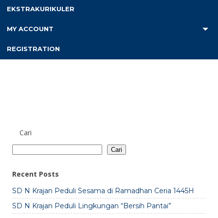
Launching Buku &
25 Jan 2024
EKSTRAKURIKULER
Akreditasi SD N
Gelar Karya P5 SD N
Krajan Tahun 2023
Krajan
MY ACCOUNT
REGISTRATION
Cari
Cari
Recent Posts
SD N Krajan Peduli Sesama di Ramadhan Ceria 1445H
SD N Krajan Peduli Lingkungan “Bersih Pantai”