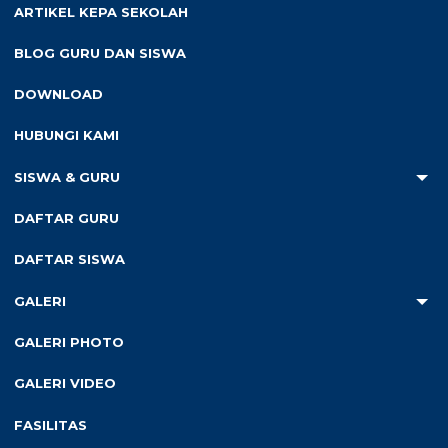
ARTIKEL KEPA SEKOLAH
BLOG GURU DAN SISWA
DOWNLOAD
pos terkait...
HUBUNGI KAMI
SISWA & GURU
DAFTAR GURU
DAFTAR SISWA
15 Mar 2024
25 Jan 2024
SD N Krajan Peduli
SD N Krajan Peduli
GALERI
Sesama di Ramadhan
Lingkungan “Bersih
Ceria 1445H
Pantai”
GALERI PHOTO
GALERI VIDEO
FASILITAS
25 Jan 2024