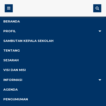
BERANDA
PROFIL
2
SAMBUTAN KEPALA SEKOLAH
Anda ada di :
Home
/
Data Siswa
/
Poppy Marlena Sari
TENTANG
SEJARAH
Poppy Marlena Sari
VISI DAN MISI
INFORMASI
Status
:
Kelas 10
NISN
: 15348479473
AGENDA
Jenis Kelamin
: Perempuan
T.T.L
: Lampung, 8 Juli 2001
PENGUMUMAN
Agama
: Islam