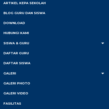
Mulai Masuk
: 12 Juni 2016
ARTIKEL KEPA SEKOLAH
Alamat : Jl. Air Keruh Setiap Hari No. 14 Sumberjaya
BLOG GURU DAN SISWA
083815251385
DOWNLOAD
HUBUNGI KAMI
SISWA & GURU
Cari
Cari
DAFTAR GURU
DAFTAR SISWA
Recent Posts
SD N Krajan Peduli Sesama di Ramadhan Ceria 1445H
GALERI
SD N Krajan Peduli Lingkungan “Bersih Pantai”
GALERI PHOTO
Akreditasi SD N Krajan Tahun 2023
GALERI VIDEO
Launching Buku & Gelar Karya P5 SD N Krajan
FASILITAS