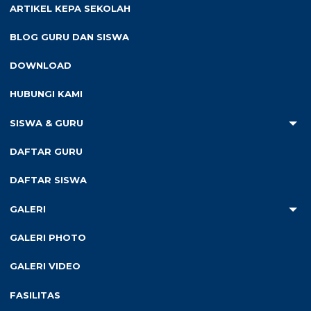
Mulai Masuk
: 12 Juni 2016
ARTIKEL KEPA SEKOLAH
Alamat : Jl. Air Keruh Setiap Hari No. 14 Sumberjaya
BLOG GURU DAN SISWA
083815251385
DOWNLOAD
HUBUNGI KAMI
SISWA & GURU
Cari
Cari
DAFTAR GURU
DAFTAR SISWA
Recent Posts
SD N Krajan Peduli Sesama di Ramadhan Ceria 1445H
GALERI
SD N Krajan Peduli Lingkungan “Bersih Pantai”
GALERI PHOTO
Akreditasi SD N Krajan Tahun 2023
GALERI VIDEO
Launching Buku & Gelar Karya P5 SD N Krajan
FASILITAS