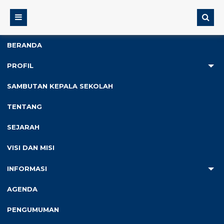
BERANDA
PROFIL
2
SAMBUTAN KEPALA SEKOLAH
Anda ada di :
Home
/
Data Siswa
/
Sugondo Umardi
TENTANG
SEJARAH
Sugondo Umardi
VISI DAN MISI
INFORMASI
Status
:
Kelas 10
NISN
: 15348479473
AGENDA
Jenis Kelamin
: Laki Laki
T.T.L
: Lampung, 8 Juli 2000
PENGUMUMAN
Agama
: Islam