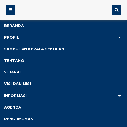
BERANDA
PROFIL
2
SAMBUTAN KEPALA SEKOLAH
Anda ada di :
Home
/
Tag "probere"
TENTANG
SEJARAH
Tag : probere
VISI DAN MISI
INFORMASI
AGENDA
Pendidikan
PENGUMUMAN