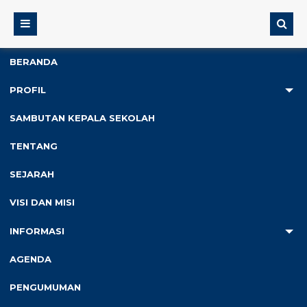
BERANDA
PROFIL
2
SAMBUTAN KEPALA SEKOLAH
Anda ada di :
Home
/
Prestasi
/
Juara Lomba Tata Upacara
TENTANG
Tingkat Kabupaten Bantul
SEJARAH
Juara Lomba Tata Upacara
VISI DAN MISI
Tingkat Kabupaten Bantul
INFORMASI
Peraih prestasi :
AGENDA
PENGUMUMAN