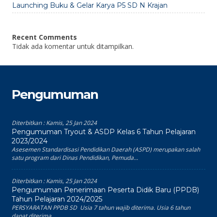
Launching Buku & Gelar Karya P5 SD N Krajan
Recent Comments
Tidak ada komentar untuk ditampilkan.
Pengumuman
Diterbitkan :
Kamis, 25 Jan 2024
Pengumuman Tryout & ASDP Kelas 6 Tahun Pelajaran
2023/2024
Asesemen Standardisasi Pendidikan Daerah (ASPD) merupakan salah
satu program dari Dinas Pendidikan, Pemuda...
Diterbitkan :
Kamis, 25 Jan 2024
Pengumuman Penerimaan Peserta Didik Baru (PPDB)
Tahun Pelajaran 2024/2025
PERSYARATAN PPDB SD Usia 7 tahun wajib diterima. Usia 6 tahun
dapat diterima...